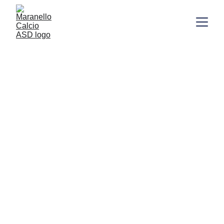
Dai primi calci alla prima squadra: qui inizia il 
tuo percorso!
ISCRIZIONI APERTE
ISCRIVITI